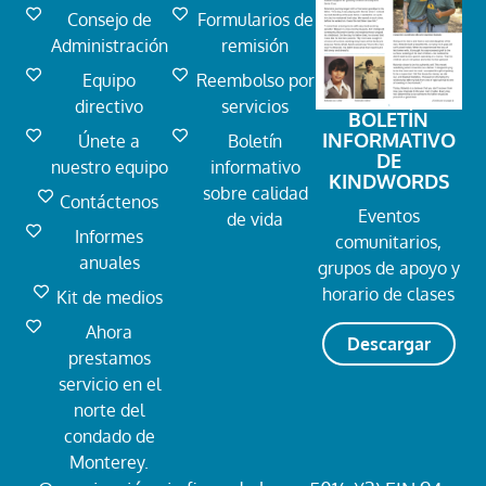
Consejo de
Formularios de
Administración
remisión
Equipo
Reembolso por
directivo
servicios
BOLETÍN
INFORMATIVO
Únete a
Boletín
DE
nuestro equipo
informativo
KINDWORDS
sobre calidad
Contáctenos
Eventos
de vida
Informes
comunitarios,
anuales
grupos de apoyo y
horario de clases
Kit de medios
Ahora
Descargar
prestamos
servicio en el
norte del
condado de
Monterey.