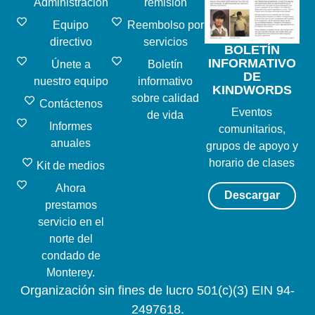
Administración
remisión
Equipo
Reembolso por
directivo
servicios
BOLETÍN
INFORMATIVO
Únete a
Boletín
DE
nuestro equipo
informativo
KINDWORDS
sobre calidad
Contáctenos
Eventos
de vida
Informes
comunitarios,
anuales
grupos de apoyo y
horario de clases
Kit de medios
Ahora
Descargar
prestamos
servicio en el
norte del
condado de
Monterey.
Organización sin fines de lucro 501(c)(3) EIN 94-
2497618.