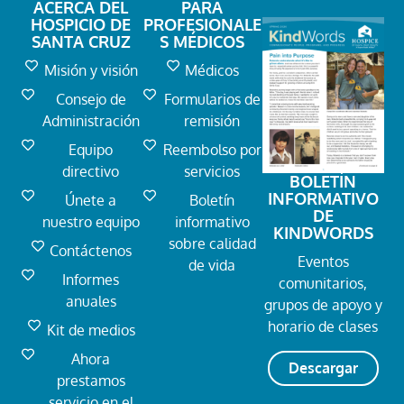
ACERCA DEL
PARA
HOSPICIO DE
PROFESIONALE
SANTA CRUZ
S MÉDICOS
Misión y visión
Médicos
Consejo de
Formularios de
Administración
remisión
Equipo
Reembolso por
directivo
servicios
BOLETÍN
INFORMATIVO
Únete a
Boletín
DE
nuestro equipo
informativo
KINDWORDS
sobre calidad
Contáctenos
Eventos
de vida
Informes
comunitarios,
anuales
grupos de apoyo y
horario de clases
Kit de medios
Ahora
Descargar
prestamos
servicio en el