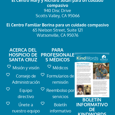
El Centro Mary y Richard Solari
para un cuidado
compasivo
940 Disc Drive
Scotts Valley, CA 95066
El Centro Familiar Borina
para un cuidado compasivo
65 Nielson Street, Suite 121
Watsonville, CA 95076
ACERCA DEL
PARA
HOSPICIO DE
PROFESIONALE
SANTA CRUZ
S MÉDICOS
Misión y visión
Médicos
Consejo de
Formularios de
Administración
remisión
Equipo
Reembolso por
directivo
servicios
BOLETÍN
INFORMATIVO
Únete a
Boletín
DE
nuestro equipo
informativo
KINDWORDS