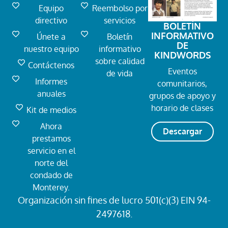
Equipo
Reembolso por
directivo
servicios
BOLETÍN
INFORMATIVO
Únete a
Boletín
DE
nuestro equipo
informativo
KINDWORDS
sobre calidad
Contáctenos
Eventos
de vida
Informes
comunitarios,
anuales
grupos de apoyo y
horario de clases
Kit de medios
Ahora
Descargar
prestamos
servicio en el
norte del
condado de
Monterey.
Organización sin fines de lucro 501(c)(3) EIN 94-
2497618.