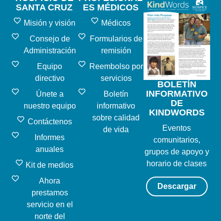
SANTA CRUZ
ES MÉDICOS
Misión y visión
Médicos
Consejo de
Formularios de
Administración
remisión
Equipo
Reembolso por
directivo
servicios
BOLETÍN
INFORMATIVO
Únete a
Boletín
DE
nuestro equipo
informativo
KINDWORDS
sobre calidad
Contáctenos
Eventos
de vida
Informes
comunitarios,
anuales
grupos de apoyo y
horario de clases
Kit de medios
Ahora
Descargar
prestamos
servicio en el
norte del